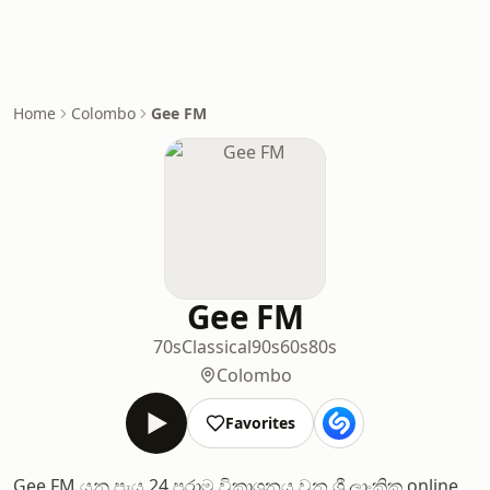
Home
Colombo
Gee FM
Gee FM
70s
Classical
90s
60s
80s
Colombo
Favorites
Gee FM යනු පැය 24 පුරාම විකාශනය වන ශ්‍රී ලාංකික online