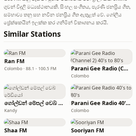
ගුවන් විදුලි මධ්‍යස්ථානයකි. සිංහල සංගීතය, පැරණි ජනප්‍රිය ගීත,
සම්භාව්‍ය තනු සහ නවීන ජනප්‍රිය ගීත ඇතුළත් වේ. ගෝලීය
ප්‍රේක්ෂකයින් ඉලක්ක කර ගනිමින් විකාශනය කරයි.
Similar Stations
Ran FM
Parani Gee Radio (Channel 2) 40's to 80's
Colombo · 88.1 - 100.5 FM
Colombo
ගෝල්ඩන් මේපල් වෙබ් රේඩියෝ
Parani Gee Radio 40's to 80's
Kandy
Colombo
Shaa FM
Sooriyan FM